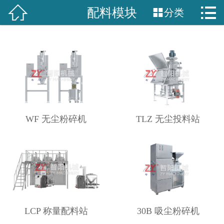


配料模块

分类
网站首页

关于我们
产品中心
新闻中心
工程案例
WF 无尘粉碎机
TLZ 无尘投料站
服务中心
联系我们
LCP 称量配料站
30B 吸尘粉碎机